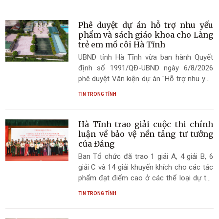
Phê duyệt dự án hỗ trợ nhu yếu
phẩm và sách giáo khoa cho Làng
trẻ em mồ côi Hà Tĩnh
UBND tỉnh Hà Tĩnh vừa ban hành Quyết
định số 1991/QĐ-UBND ngày 6/8/2026
phê duyệt Văn kiện dự án "Hỗ trợ nhu yếu
phẩm và sách giáo khoa cho Làng trẻ em
TIN TRONG TỈNH
mồ côi Hà Tĩnh" do Tổ chức Buddhist
Compassion Relief Tzu Chi Foundation
(Tổ chức Tzu Chi) tài trợ.
Hà Tĩnh trao giải cuộc thi chính
luận về bảo vệ nền tảng tư tưởng
của Đảng
Ban Tổ chức đã trao 1 giải A, 4 giải B, 6
giải C và 14 giải khuyến khích cho các tác
phẩm đạt điểm cao ở các thể loại dự thi.
Đồng thời lựa chọn 50 tác phẩm tham gia
TIN TRONG TỈNH
cuộc thi cấp Trung ương.