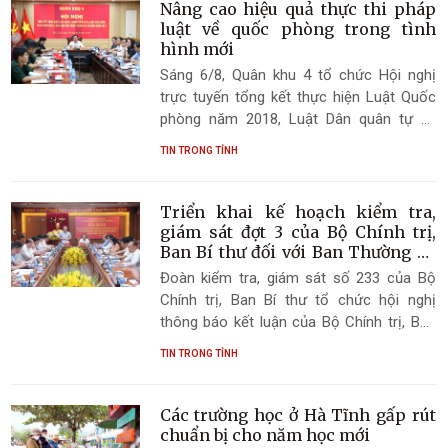
Nâng cao hiệu quả thực thi pháp
luật về quốc phòng trong tình
hình mới
Sáng 6/8, Quân khu 4 tổ chức Hội nghị
trực tuyến tổng kết thực hiện Luật Quốc
phòng năm 2018, Luật Dân quân tự vệ
năm 2019 và Luật Giáo dục quốc phòng
TIN TRONG TỈNH
và an ninh năm 2013. Hội nghị được kết
nối từ điểm cầu Quân khu đến các địa
phương.
Triển khai kế hoạch kiểm tra,
giám sát đợt 3 của Bộ Chính trị,
Ban Bí thư đối với Ban Thường vụ
Tỉnh ủy Hà Tĩnh
Đoàn kiểm tra, giám sát số 233 của Bộ
Chính trị, Ban Bí thư tổ chức hội nghị
thông báo kết luận của Bộ Chính trị, Ban
Bí thư về kết quả giám sát đợt 2; công bố
TIN TRONG TỈNH
quyết định kiểm tra, giám sát đợt 3 năm
2026 đối với Ban Thường vụ Tỉnh ủy Hà
Tĩnh.
Các trường học ở Hà Tĩnh gấp rút
chuẩn bị cho năm học mới