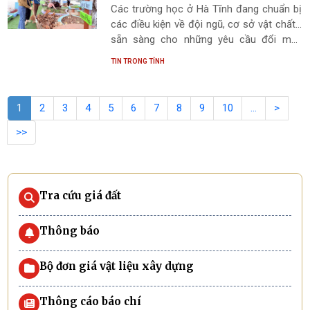
Các trường học ở Hà Tĩnh đang chuẩn bị
các điều kiện về đội ngũ, cơ sở vật chất…
sẵn sàng cho những yêu cầu đổi mới,
nâng cao chất lượng giáo dục trước thềm
TIN TRONG TỈNH
năm học mới.
1
2
3
4
5
6
7
8
9
10
…
>
>>
Tra cứu giá đất
Thông báo
Bộ đơn giá vật liệu xây dựng
Thông cáo báo chí