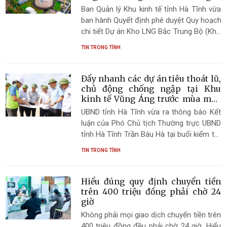
27.000 tỷ đồng
Ban Quản lý Khu kinh tế tỉnh Hà Tĩnh vừa
ban hành Quyết định phê duyệt Quy hoạch
chi tiết Dự án Kho LNG Bắc Trung Bộ (Kho
LNG Vũng Áng), tỷ lệ 1/500 tại lô CN8,
TIN TRONG TỈNH
phường Hoành Sơn, tỉnh Hà Tĩnh với với
tổng vốn đầu tư gần 27.000 tỷ đồng.
Đẩy nhanh các dự án tiêu thoát lũ,
chủ động chống ngập tại Khu
kinh tế Vũng Áng trước mùa mưa
bão
UBND tỉnh Hà Tĩnh vừa ra thông báo Kết
luận của Phó Chủ tịch Thường trực UBND
tỉnh Hà Tĩnh Trần Báu Hà tại buổi kiểm tra
hiện trường và nghe báo cáo tình hình
TIN TRONG TỈNH
thực hiện các dự án tiêu thoát lũ và
phương án chống ngập trong Khu kinh tế
Vũng Áng, yêu cầu các sở, ngành, địa
Hiểu đúng quy định chuyển tiền
phương và doanh nghiệp khẩn trương
trên 400 triệu đồng phải chờ 24
hoàn thiện các dự án tiêu thoát lũ, xây
giờ
dựng phương án ứng phó mưa lớn, ngập
Không phải mọi giao dịch chuyển tiền trên
úng và bảo đảm an toàn cho người dân,
400 triệu đồng đều phải chờ 24 giờ. Hiểu