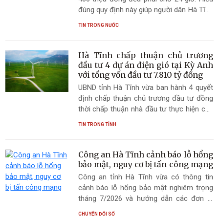
doanh nghiệp trong Khu kinh tế Vũng Áng
đúng quy định này giúp người dân Hà Tĩnh
trước mùa mưa bão năm 2026.
chủ động thanh toán, đồng thời có thêm
TIN TRONG NƯỚC
một lớp bảo vệ tài sản khi giao dịch trên
môi trường số.
Hà Tĩnh chấp thuận chủ trương
đầu tư 4 dự án điện gió tại Kỳ Anh
với tổng vốn đầu tư 7.810 tỷ đồng
UBND tỉnh Hà Tĩnh vừa ban hành 4 quyết
định chấp thuận chủ trương đầu tư đồng
thời chấp thuận nhà đầu tư thực hiện các
Dự án Nhà máy điện gió Kỳ Anh 1, Kỳ Anh
TIN TRONG TỈNH
2, Kỳ Anh 3 và Kỳ Anh 4. Với tổng công
suất 225 MW, tổng vốn đầu tư 7.810 tỷ
đồng, cụm dự án được kỳ vọng sẽ hình
Công an Hà Tĩnh cảnh báo lỗ hổng
thành trung tâm năng lượng tái tạo mới
bảo mật, nguy cơ bị tấn công mạng
của tỉnh, góp phần thực hiện Quy hoạch
Công an tỉnh Hà Tĩnh vừa có thông tin
điện VIII, bảo đảm an ninh năng lượng
cảnh báo lỗ hổng bảo mật nghiêm trọng
quốc gia và thúc đẩy tăng trưởng xanh.
tháng 7/2026 và hướng dẫn các đơn vị
giải pháp khắc phục.
CHUYỂN ĐỔI SỐ