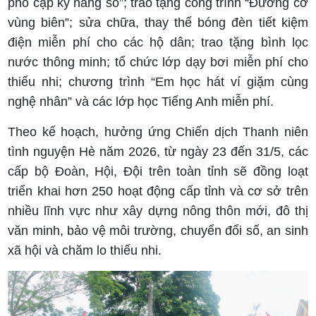
phổ cập kỹ năng số”; trao tặng công trình “Đường cờ
vùng biên”; sửa chữa, thay thế bóng đèn tiết kiệm
điện miễn phí cho các hộ dân; trao tặng bình lọc
nước thông minh; tổ chức lớp dạy bơi miễn phí cho
thiếu nhi; chương trình “Em học hát ví giặm cùng
nghệ nhân” và các lớp học Tiếng Anh miễn phí.
Theo kế hoạch, hưởng ứng Chiến dịch Thanh niên
tình nguyện Hè năm 2026, từ ngày 23 đến 31/5, các
cấp bộ Đoàn, Hội, Đội trên toàn tỉnh sẽ đồng loạt
triển khai hơn 250 hoạt động cấp tỉnh và cơ sở trên
nhiều lĩnh vực như xây dựng nông thôn mới, đô thị
văn minh, bảo vệ môi trường, chuyển đổi số, an sinh
xã hội và chăm lo thiếu nhi.