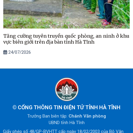
Tăng cường tuyên truyền quốc phòng, an ninh ở khu
vực biên giới trên địa bàn tỉnh Hà Tĩnh
24/07/2026
©
CỔNG THÔNG TIN ĐIỆN TỬ TỈNH HÀ TĨNH
Trưởng Ban biên tập:
Chánh Văn phòng
UBND tỉnh Hà Tĩnh
Giấy phép số 48/GP-BVHTT cấp ngày 18/02/2003 của Bộ Văn