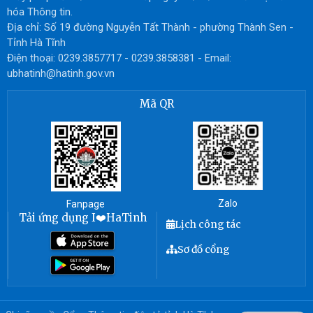
hóa Thông tin.
Địa chỉ: Số 19 đường Nguyễn Tất Thành - phường Thành Sen -
Tỉnh Hà Tĩnh
Điện thoại: 0239.3857717 - 0239.3858381 - Email:
ubhatinh@hatinh.gov.vn
Mã QR
Zalo
Fanpage
Tải ứng dụng I❤️HaTinh
Lịch công tác
Sơ đồ cổng