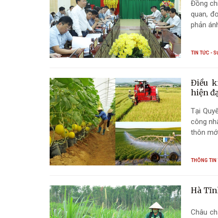
Đồng chí
quan, đơ
phản ánh
quyết kh
TIN TỨC - S
Điều k
hiện đ
Tại Quyế
công nhậ
thôn mới
THÔNG TIN
Hà Tĩn
Châu chấ