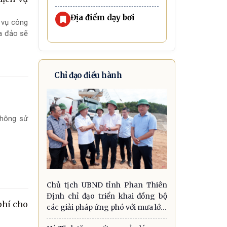
Địa điểm dạy bơi
 vụ công
ừa đảo sẽ
Chỉ đạo điều hành
không sử
Chủ tịch UBND tỉnh Phan Thiên
Định chỉ đạo triển khai đồng bộ
phí cho
các giải pháp ứng phó với mưa lớn,
lũ quét, sạt lở đất và gió mạnh trên