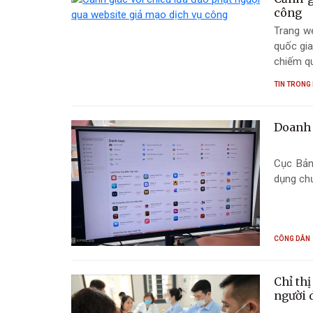
công
Trang we
quốc gia
chiếm qu
TIN TRONG
Doanh 
Cục Bản
dụng chư
CÔNG DÂN
Chỉ th
người 