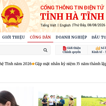
CỔNG THÔNG TIN ĐIỆN TỬ
TỈNH HÀ TĨNH
|
|
Thứ Bảy, 08/08/2026
Tiếng Việt
English
GIỚI THIỆU
CÔNG DÂN
DOANH NGHIỆP
ĐẦU TƯ
Giới thiệu
Số l
Chính quyền
Kinh tế - 
ĩnh năm 2026
Gặp mặt nhân kỷ niệm 35 năm thành lập Hội 