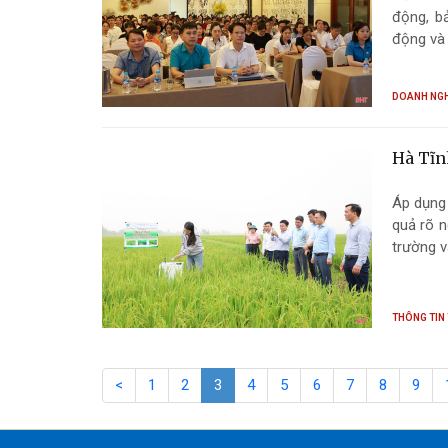
động, b
động và
DOANH NG
Hà Tĩnh
Áp dụng 
quả rõ n
trường 
THÔNG TIN
<
1
2
3
4
5
6
7
8
9