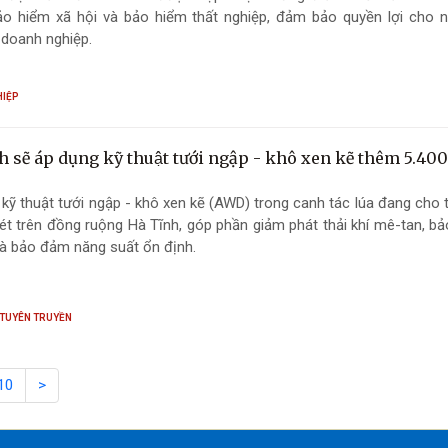
ảo hiểm xã hội và bảo hiểm thất nghiệp, đảm bảo quyền lợi cho n
 doanh nghiệp.
HIỆP
 sẽ áp dụng kỹ thuật tưới ngập - khô xen kẽ thêm 5.40
kỹ thuật tưới ngập - khô xen kẽ (AWD) trong canh tác lúa đang cho 
ét trên đồng ruộng Hà Tĩnh, góp phần giảm phát thải khí mê-tan, bả
và bảo đảm năng suất ổn định.
 TUYÊN TRUYỀN
10
>