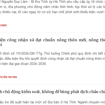
 Nguyễn Duy Lâm - Bí thư Tỉnh ủy Hà Tĩnh yêu cầu cấp ủy, tổ chức
n vị, địa phương chủ động nắm chắc tình hình, kịp thời xử lý các k
, khiếu nại, tố cáo ngay từ cơ sở; hạn chế phát sinh khiếu kiện vượt 
ông để tích tụ thành vụ việc phức tạp...
Ự KIỆN
iện công nhận xã đạt chuẩn nông thôn mới, nông t
ại
t định số 19/2026/QĐ-TTg, Thủ tướng Chính phủ quy định chi tiết đ
n, điều kiện thu hồi quyết định công nhận xã đạt chuẩn nông thôn 
 hiện đại giai đoạn 2026-2030.
 TUYÊN TRUYỀN
h chủ động kiểm soát, không để bùng phát dịch châu chấ
u tre đã xuất hiện tại một số địa bàn ở Hà Tĩnh. Ngành chuyên mô