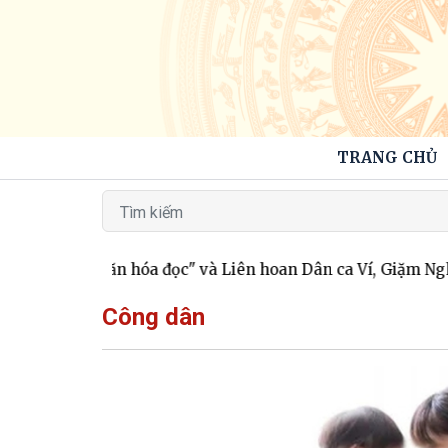
TRANG CHỦ
i "Đại sứ Văn hóa đọc" và Liên hoan Dân ca Ví, Giặm Nghệ T
Công dân