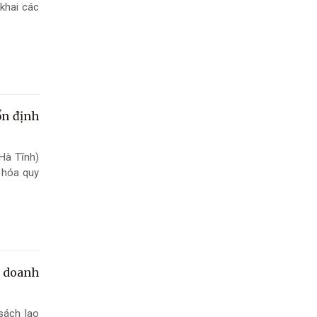
khai các
ổn định
Hà Tĩnh)
g hóa quy
 doanh
sách lao