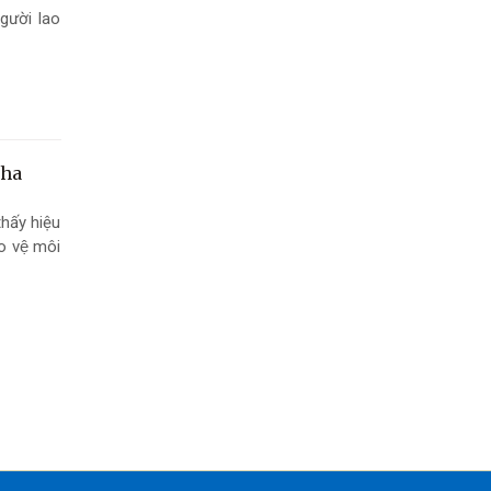
gười lao
0ha
thấy hiệu
o vệ môi