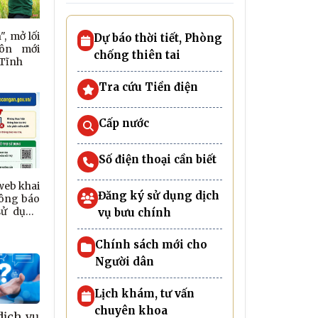
, mở lối
Dự báo thời tiết, Phòng
ôn mới
chống thiên tai
 Tĩnh
Tra cứu Tiền điện
Cấp nước
Số điện thoại cần biết
web khai
Đăng ký sử dụng dịch
hông báo
sử dụng
vụ bưu chính
Chính sách mới cho
Người dân
Lịch khám, tư vấn
chuyên khoa
dịch vụ