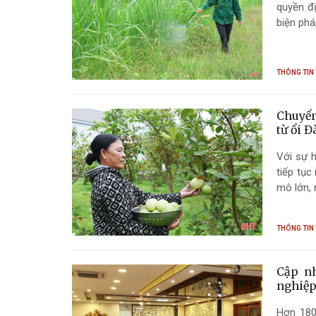
quyền đ
biện phá
THÔNG TIN
Chuyển
từ ổi Đ
Với sự h
tiếp tục
mô lớn, 
THÔNG TIN
Cập nh
nghiệp
Hơn 180