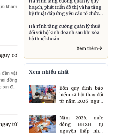
Hà Tĩnh tăng cường quản lý quy
biển
hức khám
hoạch, phát triển đô thị và hạ tầng
kỹ thuật đáp ứng yêu cầu tổ chức
chính quyền địa phương hai cấp
Hà Tĩnh tăng cường quản lý thuế
đối với hộ kinh doanh sau khi xóa
bỏ thuế khoán
Xem thêm
nguy cơ
Xem nhiều nhất
n đàn vật
khai đồng
 xin đợt
Bốn quy định bảo
hiểm xã hội thay đổi
từ năm 2026 người
lao động cần biết
Năm 2026, mức
ngay từ
đóng BHXH tự
nguyện thấp nhất
vẫn giữ nguyên