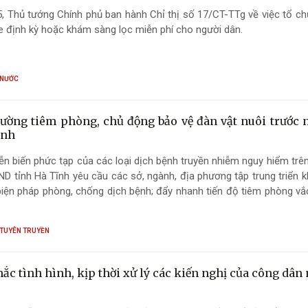
, Thủ tướng Chính phủ ban hành Chỉ thị số 17/CT-TTg về việc tổ c
 định kỳ hoặc khám sàng lọc miễn phí cho người dân.
 NƯỚC
ường tiêm phòng, chủ động bảo vệ đàn vật nuôi trước 
ệnh
ễn biến phức tạp của các loại dịch bệnh truyền nhiễm nguy hiểm trê
ND tỉnh Hà Tĩnh yêu cầu các sở, ngành, địa phương tập trung triển 
iện pháp phòng, chống dịch bệnh; đẩy nhanh tiến độ tiêm phòng vắc
26, bảo đảm an toàn cho phát triển chăn nuôi.
 TUYÊN TRUYỀN
c tình hình, kịp thời xử lý các kiến nghị của công dân 