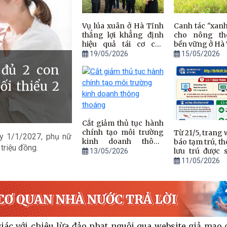
Vụ lúa xuân ở Hà Tĩnh
Canh tác "xanh"
thắng lợi khẳng định
cho nông th
hiệu quả tái cơ cấu
bền vững ở Hà
nông nghiệp
19/05/2026
15/05/2026
 đủ 2 con
ối thiểu 2
Cắt giảm thủ tục hành
chính tạo môi trường
Từ 21/5, trang 
y 1/1/2027, phụ nữ
kinh doanh thông
báo tạm trú, t
 triệu đồng.
thoáng
lưu trú được 
13/05/2026
chung
11/05/2026
iác với chiêu lừa đảo phạt nguội qua website giả mạo 