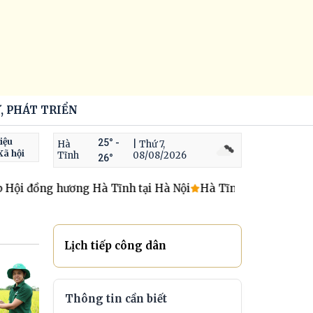
, PHÁT TRIỂN
iệu
25° -
Hà
| Thứ 7,
Xã hội
Tĩnh
08/08/2026
26°
đồng hương Hà Tĩnh tại Hà Nội
Hà Tĩnh hoàn thành khai qu
Lịch tiếp công dân
Thông tin cần biết