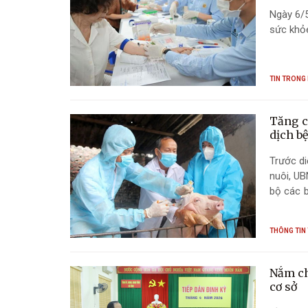
Ngày 6/5
sức khỏe
TIN TRONG
Tăng c
dịch b
Trước di
nuôi, UB
bộ các b
1 năm 20
THÔNG TIN
Nắm chắ
cơ sở