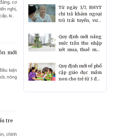
 đảng, cơ
Từ ngày 1/7, BHYT
iến nghị,
chi trả khám ngoại
cấp; kiên
trú trái tuyến, vượt
cấp ra sao?
Quy định mới nâng
mức trần thu nhập
xét mua, thuê mua
hôn mới
nhà ở xã hội cho
người dân
Quy định mới về phổ
iều kiện
cập giáo dục mầm
mới, nông
non cho trẻ từ 3 đến
5 tuổi
u tre
n, chính