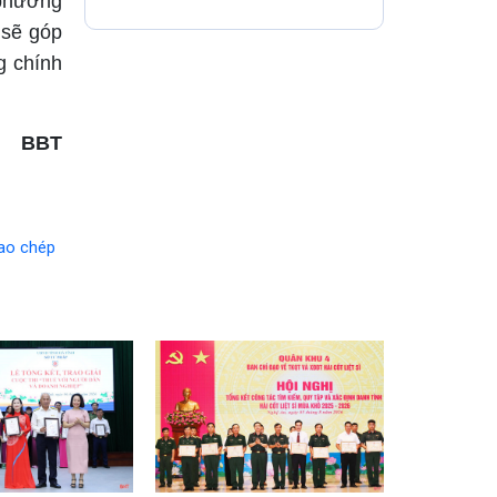
 phương
 sẽ góp
g chính
BBT
ao chép