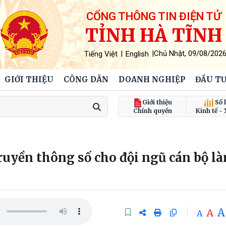
CỔNG THÔNG TIN ĐIỆN TỬ
TỈNH HÀ TĨNH
|
|
Chủ Nhật, 09/08/202
Tiếng Việt
English
GIỚI THIỆU
CÔNG DÂN
DOANH NGHIỆP
ĐẦU TƯ
Giới thiệu
Số l
Chính quyền
Kinh tế - 
ruyền thông số cho đội ngũ cán bộ l
A
A
A