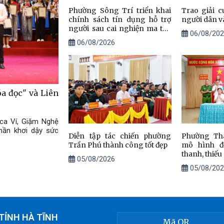
Phường Sông Trí triển khai
Trao giải c
chính sách tín dụng hỗ trợ
người dân v
người sau cai nghiện ma túy
06/08/202
tái hòa nhập cộng đồng
06/08/2026
óa đọc" và Liên
ca Ví, Giặm Nghệ
hần khơi dậy sức
Diễn tập tác chiến phường
Phường Th
Trần Phú thành công tốt đẹp
mô hình đ
thanh, thiếu
05/08/2026
05/08/202
TỈNH HÀ TĨNH
Mã QR