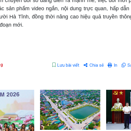
ảnh chuyển đổi số đang diễn ra mạnh mẽ, việc đổi mới
các sản phẩm video ngắn, nội dung trực quan, hấp dẫn
ười Hà Tĩnh, đồng thời nâng cao hiệu quả truyền thôn
 đoạn mới.
ng
Lưu bài viết
Chia sẻ
In
S