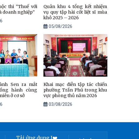
uộc thi “Thuế với
Quân khu 4 tổng kết nhiệm
à doanh nghiệp”
vụ quy tập hài cốt liệt sĩ mùa
khô 2025 – 2026
6
05/08/2026
ành Sen ra mắt
Khai mạc diễn tập tác chiến
ồng hành cùng
phường Trần Phú trong khu
 niên ở cơ sở
vực phòng thủ năm 2026
6
03/08/2026
Tải ứng dụng I❤️