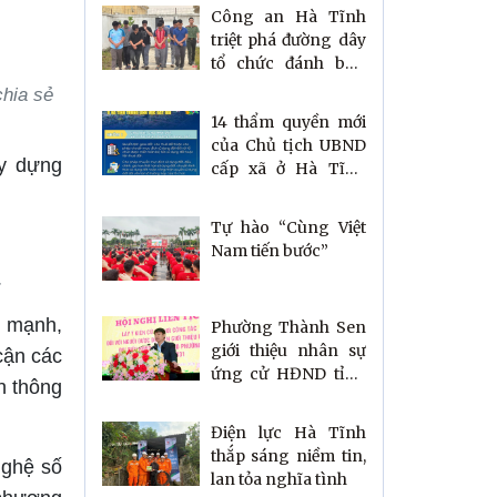
Công an Hà Tĩnh
triệt phá đường dây
tổ chức đánh bạc,
rửa tiền xuyên quốc
hia sẻ
gia
14 thẩm quyền mới
của Chủ tịch UBND
ây dựng
cấp xã ở Hà Tĩnh
trong lĩnh vực đất
đai
Tự hào “Cùng Việt
Nam tiến bước”
.
n mạnh,
Phường Thành Sen
giới thiệu nhân sự
cận các
ứng cử HĐND tỉnh
n thông
và HĐND phường
nhiệm kỳ 2026–
Điện lực Hà Tĩnh
2031
thắp sáng niềm tin,
nghệ số
lan tỏa nghĩa tình