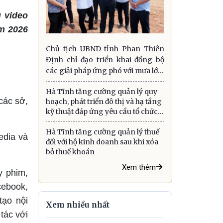
g video
ăm 2026
Chủ tịch UBND tỉnh Phan Thiên
Định chỉ đạo triển khai đồng bộ
các giải pháp ứng phó với mưa lớn,
lũ quét, sạt lở đất và gió mạnh trên
Hà Tĩnh tăng cường quản lý quy
biển
các sở,
hoạch, phát triển đô thị và hạ tầng
kỹ thuật đáp ứng yêu cầu tổ chức
chính quyền địa phương hai cấp
Hà Tĩnh tăng cường quản lý thuế
edia và
đối với hộ kinh doanh sau khi xóa
bỏ thuế khoán
Xem thêm
y phim,
cebook,
tạo nội
Xem nhiều nhất
tác với