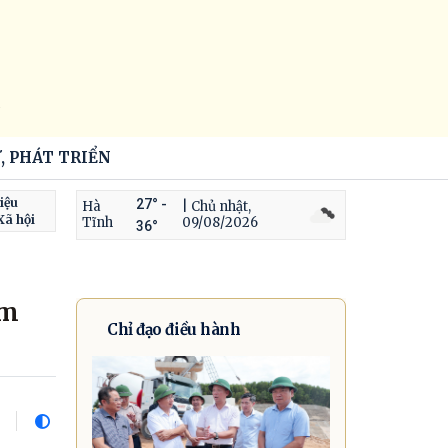
6
, PHÁT TRIỂN
iệu
27° -
Hà
| Chủ nhật,
Xã hội
Tĩnh
09/08/2026
36°
àm
Chỉ đạo điều hành