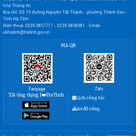
hóa Thông tin.
Địa chỉ: Số 19 đường Nguyễn Tất Thành - phường Thành Sen -
Tỉnh Hà Tĩnh
Điện thoại: 0239.3857717 - 0239.3858381 - Email:
ubhatinh@hatinh.gov.vn
Mã QR
Zalo
Fanpage
Tải ứng dụng I❤️HaTinh
Lịch công tác
Sơ đồ cổng