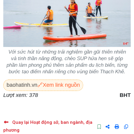
Với sức hút từ những trải nghiệm gần gũi thiên nhiên
và tinh thần năng động, chèo SUP hứa hẹn sẽ góp
phần làm phong phú thêm sản phẩm du lịch biển, từng
bước tạo điểm nhấn riêng cho vùng biển Thạch Khê.
baohatinh.vn
🔗
Xem link nguồn
Lượt xem: 378
BHT
Quay lại Hoạt động sở, ban ngành, địa
phương