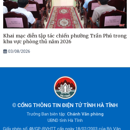
Khai mạc diễn tập tác chiến phường Trần Phú trong
khu vực phòng thủ năm 2026
03/08/2026
©
CỔNG THÔNG TIN ĐIỆN TỬ TỈNH HÀ TĨNH
Trưởng Ban biên tập:
Chánh Văn phòng
UBND tỉnh Hà Tĩnh
Giấy phép số 48/GP-BVHTT cấp ngày 18/02/2003 của Bộ Văn